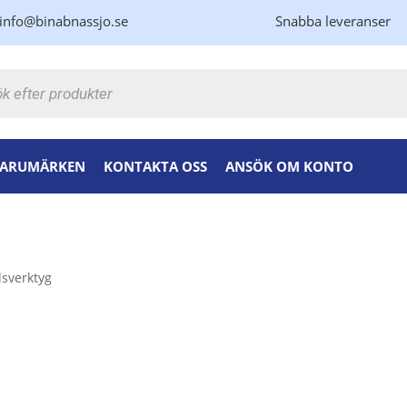
info@binabnassjo.se
Snabba leveranser
kning
ARUMÄRKEN
KONTAKTA OSS
ANSÖK OM KONTO
lsverktyg