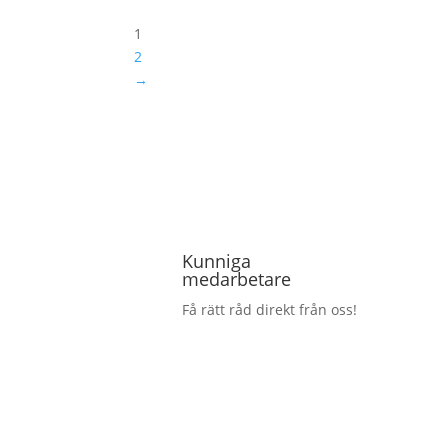
1
2
→
Kunniga
medarbetare
Få rätt råd direkt från oss!