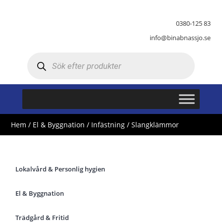
0380-125 83
info@binabnassjo.se
Produktsökning
Hem
/
El & Byggnation
/
Infästning
/ Slangklämmor
Lokalvård & Personlig hygien
El & Byggnation
Trädgård & Fritid