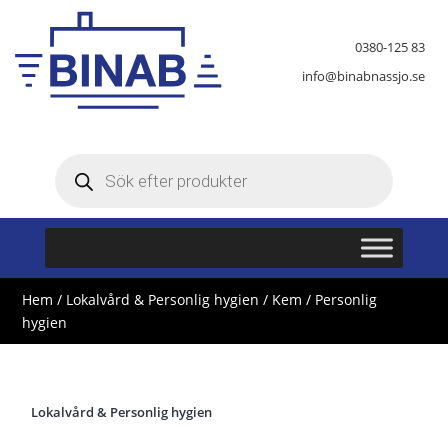
0380-125 83
info@binabnassjo.se
Produktsökning
Hem
/
Lokalvård & Personlig hygien
/
Kem
/ Personlig
hygien
Lokalvård & Personlig hygien