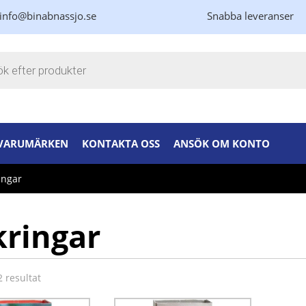
info@binabnassjo.se
Snabba leveranser
kning
VARUMÄRKEN
KONTAKTA OSS
ANSÖK OM KONTO
ingar
kringar
2 resultat