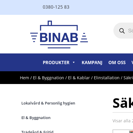
0380-125 83
Produktsö
PRODUKTER
KAMPANJ
OM OSS
Hem
/
El & Byggnation
/
El & Kablar
/
Elinstallation
/ Säkr
Sä
Lokalvård & Personlig hygien
El & Byggnation
Visar alla 
Trädgård & Fritid