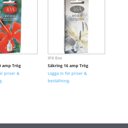
IFö Eco
0 amp Trög
Säkring 16 amp Trög
ör priser &
Logga in för priser &
g.
beställning.