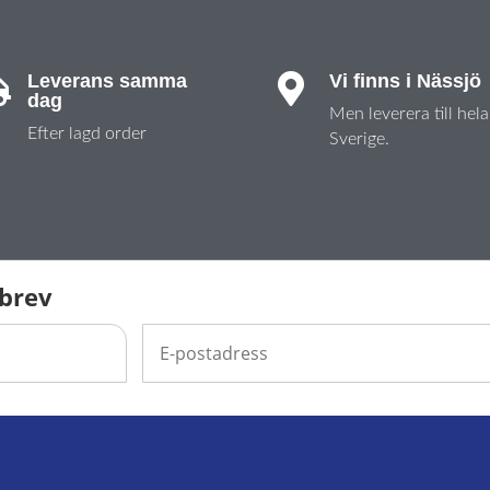
Leverans samma
Vi finns i Nässjö


dag
Men leverera till hela
Efter lagd order
Sverige.
sbrev