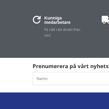
Kunniga

medarbetare
Få rätt råd direkt från
oss!
Prenumerera på vårt nyhet