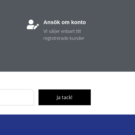
Ansök om konto

Vi säljer enbart till
registrerade kunder