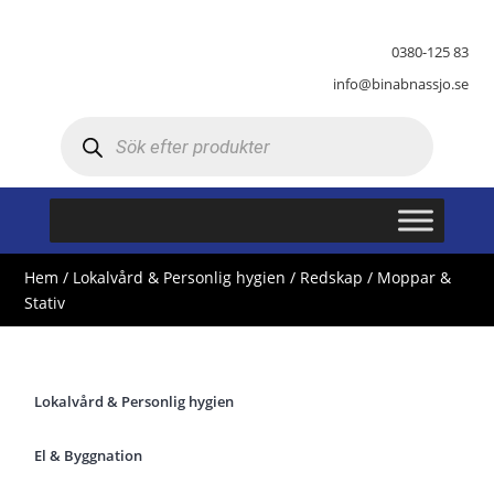
0380-125 83
info@binabnassjo.se
Produktsökning
Hem
/
Lokalvård & Personlig hygien
/
Redskap
/ Moppar &
Stativ
Lokalvård & Personlig hygien
El & Byggnation