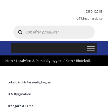
0380-125 83
info@binabnassjo.se
Produktsökning
Hem
/
Lokalvård & Personlig hygien
/
Kem
/ Bioteknik
Lokalvård & Personlig hygien
El & Byggnation
Trädgård & Fritid