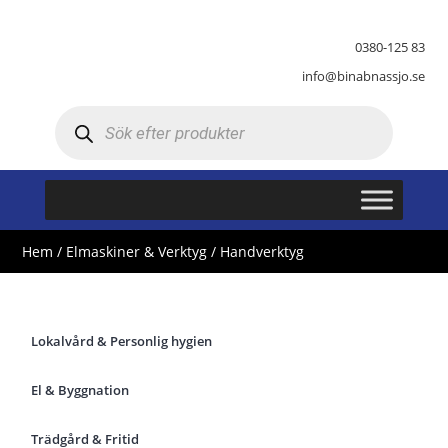
0380-125 83
info@binabnassjo.se
Produktsökning
Hem
/
Elmaskiner & Verktyg
/ Handverktyg
Lokalvård & Personlig hygien
El & Byggnation
Trädgård & Fritid