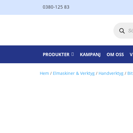
0380-125 83
Produktsö
PRODUKTER
KAMPANJ
OM OSS
V
Hem
/
Elmaskiner & Verktyg
/
Handverktyg
/
Bi