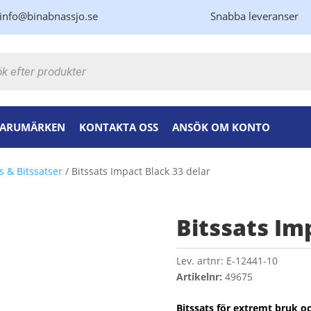
info@binabnassjo.se
Snabba leveranser
kning
ARUMÄRKEN
KONTAKTA OSS
ANSÖK OM KONTO
ts & Bitssatser
/ Bitssats Impact Black 33 delar
Bitssats Im
Lev. artnr:
E-12441-10
Artikelnr:
49675
Bitssats för extremt bruk oc