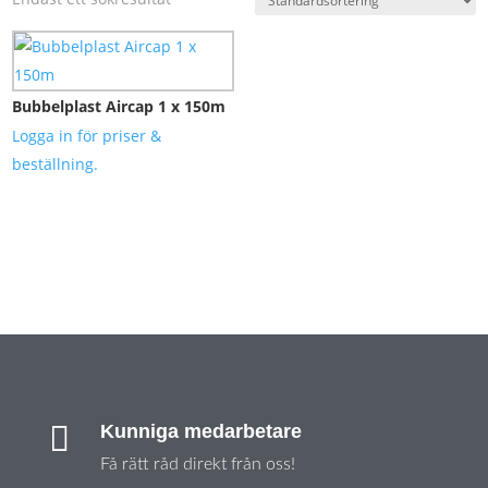
Bubbelplast Aircap 1 x 150m
Logga in för priser &
beställning.

Kunniga medarbetare
Få rätt råd direkt från oss!