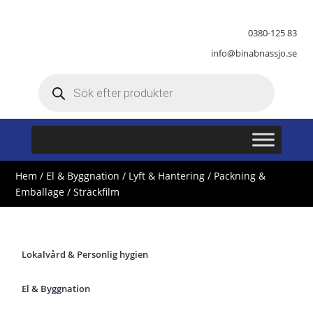
0380-125 83
info@binabnassjo.se
Produktsökning
Hem
/
El & Byggnation
/
Lyft & Hantering
/
Packning &
Emballage
/ Sträckfilm
Lokalvård & Personlig hygien
El & Byggnation