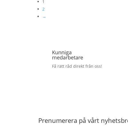
1
2
→
Kunniga
medarbetare
Få rätt råd direkt från oss!
Prenumerera på vårt nyhetsbr