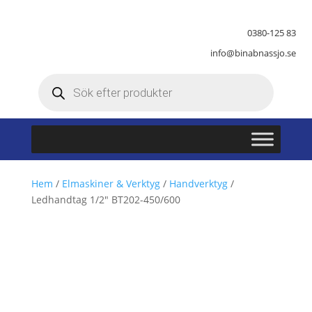
0380-125 83
info@binabnassjo.se
Produktsökning
Hem
/
Elmaskiner & Verktyg
/
Handverktyg
/
Ledhandtag 1/2″ BT202-450/600