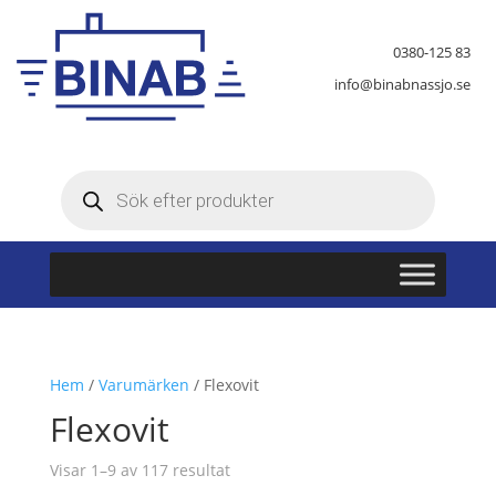
0380-125 83
info@binabnassjo.se
Produktsökning
Hem
/
Varumärken
/ Flexovit
Flexovit
Visar 1–9 av 117 resultat