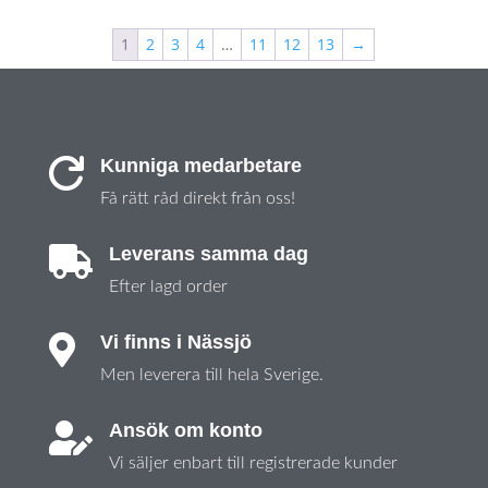
1
2
3
4
…
11
12
13
→
Kunniga medarbetare

Få rätt råd direkt från oss!
Leverans samma dag

Efter lagd order
Vi finns i Nässjö

Men leverera till hela Sverige.
Ansök om konto

Vi säljer enbart till registrerade kunder