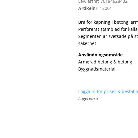
Lev. artnr:
70184628402
Artikelnr:
12001
Bra för kapning i betong, a
Perforerat stamblad för kall
Segmenten är svetsade på st
säkerhet
Användningsområde
Armerad betong & betong
Byggnadsmaterial
Logga in för priser & beställn
Lagervara