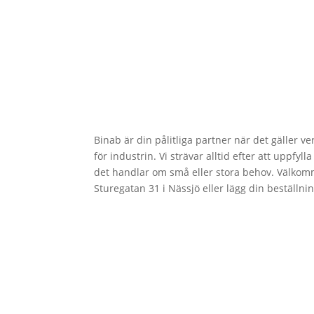
Binab är din pålitliga partner när det gäller v
för industrin. Vi strävar alltid efter att uppfy
det handlar om små eller stora behov. Välkom
Sturegatan 31 i Nässjö eller lägg din beställni