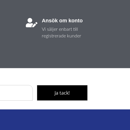
Ansök om konto

Vi säljer enbart till
registrerade kunder