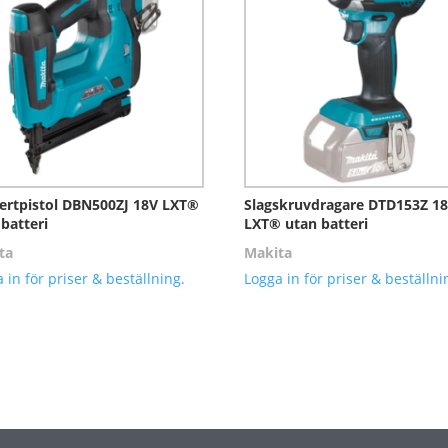
ertpistol DBN500ZJ 18V LXT®
Slagskruvdragare DTD153Z 1
batteri
LXT® utan batteri
ta
Makita
 in för priser & beställning.
Logga in för priser & beställni