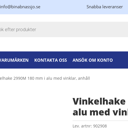
info@binabnassjo.se
Snabba leveranser
kning
VARUMÄRKEN
KONTAKTA OSS
ANSÖK OM KONTO
kelhake 2990M 180 mm i alu med vinklar, anhåll
Vinkelhake
alu med vin
Lev. artnr:
902908