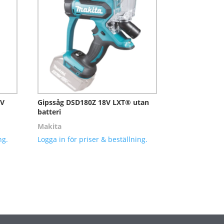
8V
Gipssåg DSD180Z 18V LXT® utan
batteri
Makita
ng.
Logga in för priser & beställning.