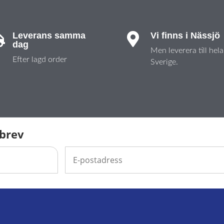
Leverans samma
Vi finns i Nässjö


dag
Men leverera till hela
Efter lagd order
Sverige.
sbrev