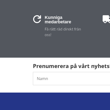
Kunniga

medarbetare
Få rätt råd direkt från
oss!
Prenumerera på vårt nyhet