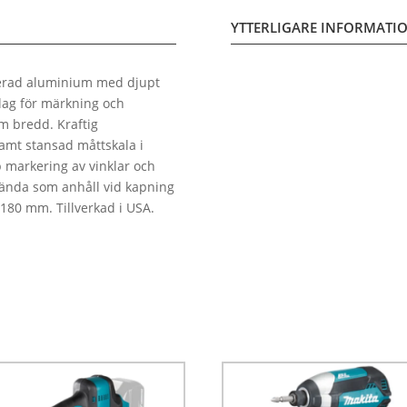
YTTERLIGARE INFORMATI
serad aluminium med djupt
slag för märkning och
m bredd. Kraftig
samt stansad måttskala i
 markering av vinklar och
vända som anhåll vid kapning
x 180 mm. Tillverkad i USA.