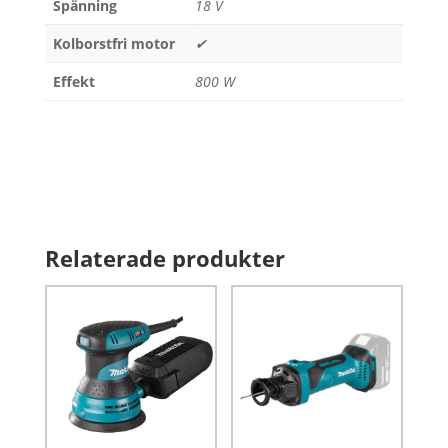
Spänning
18 V
Kolborstfri motor
✔
Effekt
800 W
Relaterade produkter