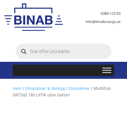
0380-125 83
info@binabnassjo.se
Produktsökning
Hem
/
Elmaskiner & Verktyg
/
Elmaskiner
/ Multifräs
DRT50Z 18V LXT® utan batteri