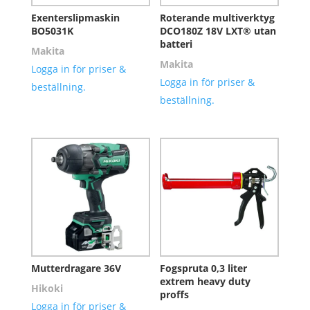
Exenterslipmaskin
Roterande multiverktyg
BO5031K
DCO180Z 18V LXT® utan
batteri
Makita
Makita
Logga in för priser &
Logga in för priser &
beställning.
beställning.
Mutterdragare 36V
Fogspruta 0,3 liter
extrem heavy duty
Hikoki
proffs
Logga in för priser &