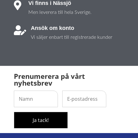
Vi finns i Nässjö

Men leverera till hela Sverige.
Ansök om konto

Vi säljer enbart till registrerade kunder
Prenumerera på vårt
nyhetsbrev