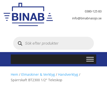
0380-125 83
info@binabnassjo.se
Produktsökning
Hem
/
Elmaskiner & Verktyg
/
Handverktyg
/
Spärrskaft BT2300 1/2″ Teleskop