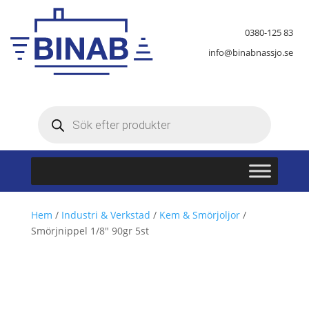
0380-125 83
info@binabnassjo.se
Produktsökning
Hem
/
Industri & Verkstad
/
Kem & Smörjoljor
/
Smörjnippel 1/8″ 90gr 5st