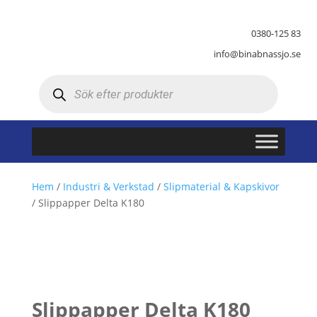
0380-125 83
info@binabnassjo.se
Produktsökning
Hem
/
Industri & Verkstad
/
Slipmaterial & Kapskivor
/ Slippapper Delta K180
Slippapper Delta K180