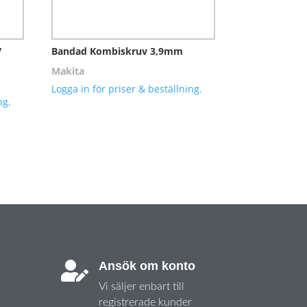
V
Bandad Kombiskruv 3,9mm
Makita
Logga in för priser & beställning.
ng.
Ansök om konto

Vi säljer enbart till
registrerade kunder