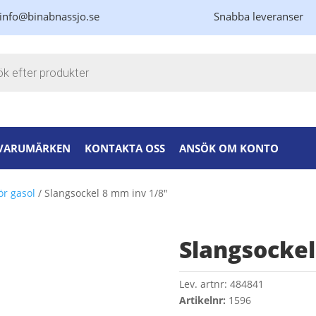
info@binabnassjo.se
Snabba leveranser
kning
VARUMÄRKEN
KONTAKTA OSS
ANSÖK OM KONTO
ör gasol
/ Slangsockel 8 mm inv 1/8″
Slangsockel
Lev. artnr:
484841
Artikelnr:
1596