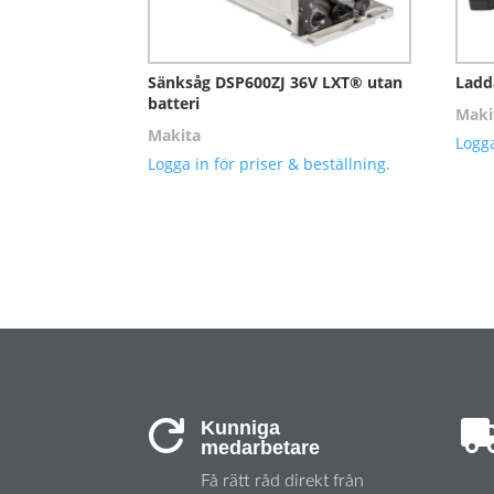
Sänksåg DSP600ZJ 36V LXT® utan
Ladd
batteri
Maki
Makita
Logga
Logga in för priser & beställning.
Kunniga

medarbetare
Få rätt råd direkt från