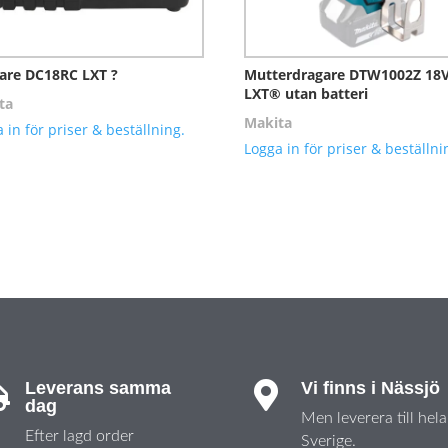
are DC18RC LXT ?
Mutterdragare DTW1002Z 18
LXT® utan batteri
ta
Makita
 in för priser & beställning.
Logga in för priser & beställni
Leverans samma
Vi finns i Nässjö


dag
Men leverera till hela
Efter lagd order
Sverige.