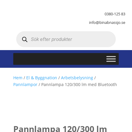
0380-125 83
info@binabnassjo.se
Produktsökning
Hem
/
El & Byggnation
/
Arbetsbelysning
/
Pannlampor
/ Pannlampa 120/300 lm med Bluetooth
Pannlampa 120/300 lm