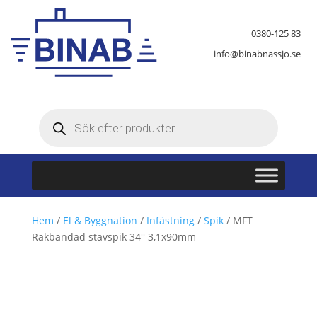
0380-125 83
info@binabnassjo.se
Produktsökning
Hem
/
El & Byggnation
/
Infästning
/
Spik
/ MFT
Rakbandad stavspik 34° 3,1x90mm