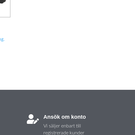
ng.
Ansök om konto

Vi säljer enbart till
registrerade kunder