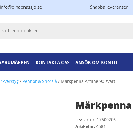
info@binabnassjo.se
Snabba leveranser
kning
VARUMÄRKEN
KONTAKTA OSS
ANSÖK OM KONTO
rkverktyg
/
Pennor & Snörslå
/ Märkpenna Artline 90 svart
Märkpenna A
Lev. artnr:
17600206
Artikelnr:
4581