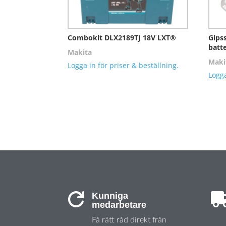
Combokit DLX2189TJ 18V LXT®
Gips
batte
Makita
Maki
Logga in för priser & beställning.
Logga
Kunniga

medarbetare
Få rätt råd direkt från