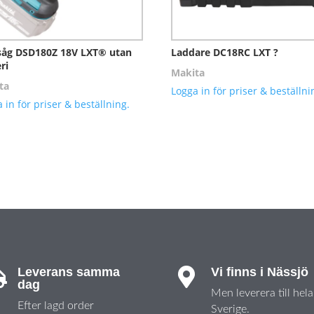
såg DSD180Z 18V LXT® utan
Laddare DC18RC LXT ?
ri
Makita
ta
Logga in för priser & beställni
 in för priser & beställning.
Leverans samma
Vi finns i Nässjö


dag
Men leverera till hela
Efter lagd order
Sverige.