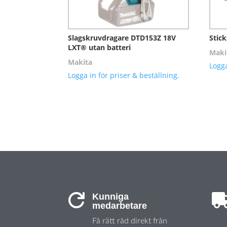
Slagskruvdragare DTD153Z 18V
Stic
LXT® utan batteri
Maki
Makita
Logga
Logga in för priser & beställning.
Kunniga

medarbetare
Få rätt råd direkt från