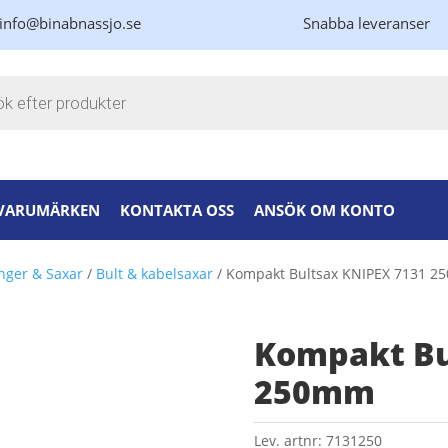
info@binabnassjo.se
Snabba leveranser
kning
VARUMÄRKEN
KONTAKTA OSS
ANSÖK OM KONTO
nger & Saxar
/
Bult & kabelsaxar
/ Kompakt Bultsax KNIPEX 7131 
Kompakt Bu
250mm
Lev. artnr:
7131250