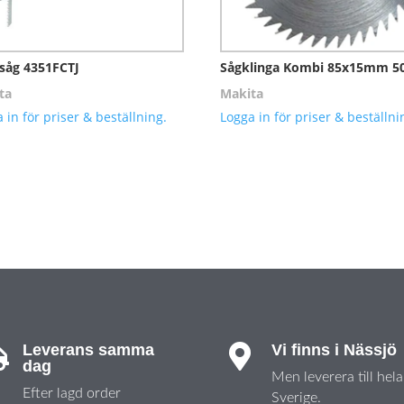
ksåg 4351FCTJ
Sågklinga Kombi 85x15mm 5
ta
Makita
 in för priser & beställning.
Logga in för priser & beställni
Leverans samma
Vi finns i Nässjö


dag
Men leverera till hela
Efter lagd order
Sverige.