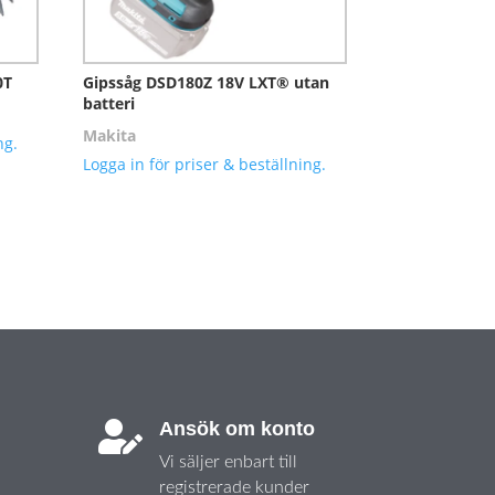
0T
Gipssåg DSD180Z 18V LXT® utan
batteri
Makita
ng.
Logga in för priser & beställning.
Ansök om konto

Vi säljer enbart till
registrerade kunder