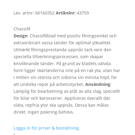
Lev. artnr:
66160352
Artikelnr:
43759
Chassifil
Design
: Chassifilblad med positiv filningsvinkel och
extraordinärt vassa tänder för optimal ytkvalitet.
Utmärkt filningsprestanda uppnås tack vare den
speciella tillverkningsprocessen, som skapar
knivliknande tänder. På grund av bladets välvda
form ligger skärtänderna inte på en rak yta, utan har
i mitten sin största och sidorna sin minsta höjd, för
att undvika repor på arbetsstycket.
Användning
:
Lämplig för bearbetning av plåt av alla slag, speciellt
för bilar och karosserier. Appliceras överallt där
släta, repfria ytor ska uppnås. Dessa kan målas
direkt. Ingen polering behövs.
Logga in för priser & beställning.
L