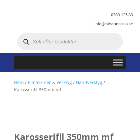
0380-125 83
info@binabnassjo.se
Produktsökning
Hem
/
Elmaskiner & Verktyg
/
Handverktyg
/
Karosserifil 350mm mf
Karosserifil 350mm mf