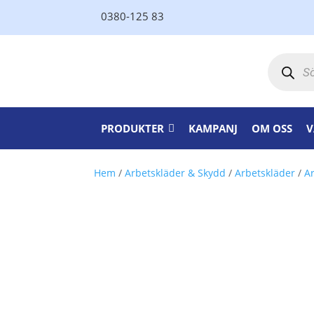
0380-125 83
Produktsö
PRODUKTER
KAMPANJ
OM OSS
V
Hem
/
Arbetskläder & Skydd
/
Arbetskläder
/
A