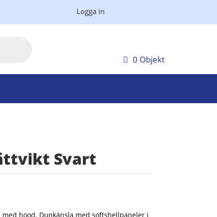
Logga in
0 Objekt
ättvikt Svart
ka med hood. Dunkänsla med softshellpaneler i