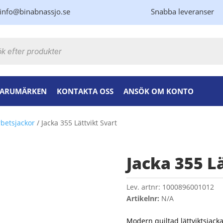
info@binabnassjo.se
Snabba leveranser
kning
ARUMÄRKEN
KONTAKTA OSS
ANSÖK OM KONTO
rbetsjackor
/ Jacka 355 Lättvikt Svart
Jacka 355 L
Lev. artnr:
1000896001012
Artikelnr:
N/A
Modern quiltad lättviktsjac