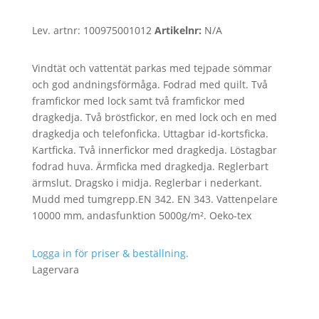
Lev. artnr:
100975001012
Artikelnr:
N/A
Vindtät och vattentät parkas med tejpade sömmar
och god andningsförmåga. Fodrad med quilt. Två
framfickor med lock samt två framfickor med
dragkedja. Två bröstfickor, en med lock och en med
dragkedja och telefonficka. Uttagbar id-kortsficka.
Kartficka. Två innerfickor med dragkedja. Löstagbar
fodrad huva. Ärmficka med dragkedja. Reglerbart
ärmslut. Dragsko i midja. Reglerbar i nederkant.
Mudd med tumgrepp.EN 342. EN 343. Vattenpelare
10000 mm, andasfunktion 5000g/m². Oeko-tex
Logga in för priser & beställning.
Lagervara