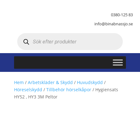
0380-125 83
info@binabnassjo.se
Produktsökning
Hem
/
Arbetskläder & Skydd
/
Huvudskydd
/
Höreselskydd
/
Tillbehör hörselkåpor
/ Hygiensats
HY52 , HY3 3M Peltor