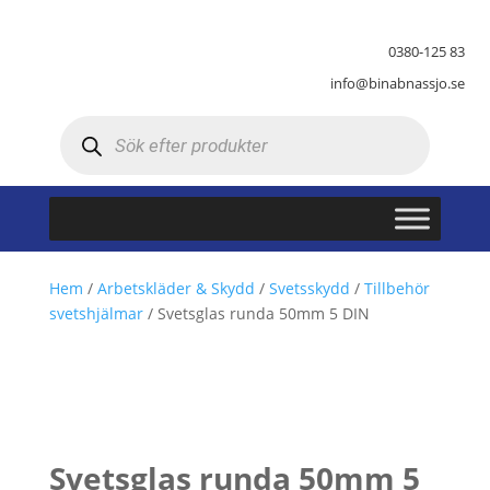
0380-125 83
info@binabnassjo.se
Produktsökning
Hem
/
Arbetskläder & Skydd
/
Svetsskydd
/
Tillbehör
svetshjälmar
/ Svetsglas runda 50mm 5 DIN
Svetsglas runda 50mm 5