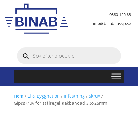
0380-125 83
info@binabnassjo.se
Produktsökning
Hem
/
El & Byggnation
/
Infästning
/
Skruv
/
Gipsskruv för stålregel Rakbandad 3,5x25mm