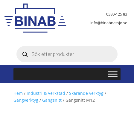
0380-125 83
info@binabnassjo.se
Produktsökning
Hem
/
Industri & Verkstad
/
Skärande verktyg
/
Gängverktyg
/
Gängsnitt
/ Gängsnitt M12