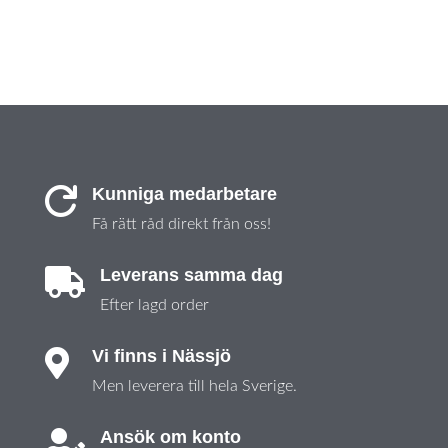
Kunniga medarbetare

Få rätt råd direkt från oss!
Leverans samma dag

Efter lagd order
Vi finns i Nässjö

Men leverera till hela Sverige.
Ansök om konto
