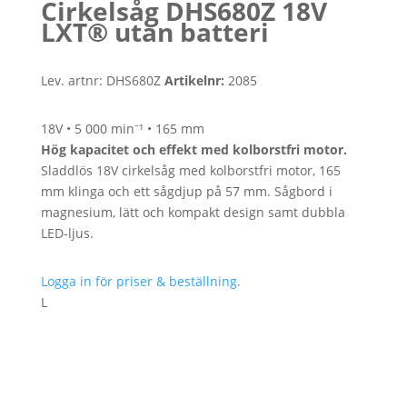
Cirkelsåg DHS680Z 18V
LXT® utan batteri
Lev. artnr:
DHS680Z
Artikelnr:
2085
18V • 5 000 min⁻¹ • 165 mm
Hög kapacitet och effekt med kolborstfri motor.
Sladdlös 18V cirkelsåg med kolborstfri motor, 165
mm klinga och ett sågdjup på 57 mm. Sågbord i
magnesium, lätt och kompakt design samt dubbla
LED-ljus.
Logga in för priser & beställning.
L