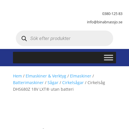
0380-125 83
info@binabnassjo.se
Produktsökning
Hem
/
Elmaskiner & Verktyg
/
Elmaskiner
/
Batterimaskiner
/
Sågar
/
Cirkelsågar
/ Cirkelsåg
DHS680Z 18V LXT® utan batteri