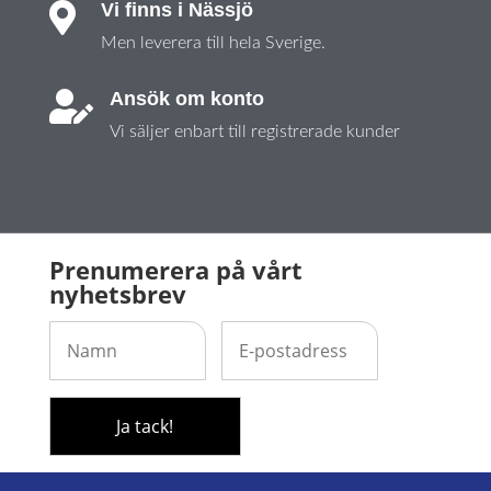
Vi finns i Nässjö

Men leverera till hela Sverige.
Ansök om konto

Vi säljer enbart till registrerade kunder
Prenumerera på vårt
nyhetsbrev