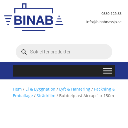
0380-125 83
info@binabnassjo.se
Produktsökning
Hem
/
El & Byggnation
/
Lyft & Hantering
/
Packning &
Emballage
/
Sträckfilm
/ Bubbelplast Aircap 1 x 150m