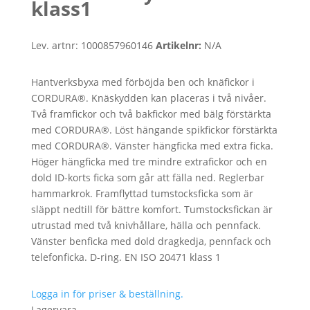
klass1
Lev. artnr:
1000857960146
Artikelnr:
N/A
Hantverksbyxa med förböjda ben och knäfickor i
CORDURA®. Knäskydden kan placeras i två nivåer.
Två framfickor och två bakfickor med bälg förstärkta
med CORDURA®. Löst hängande spikfickor förstärkta
med CORDURA®. Vänster hängficka med extra ficka.
Höger hängficka med tre mindre extrafickor och en
dold ID-korts ficka som går att fälla ned. Reglerbar
hammarkrok. Framflyttad tumstocksficka som är
släppt nedtill för bättre komfort. Tumstocksfickan är
utrustad med två knivhållare, hälla och pennfack.
Vänster benficka med dold dragkedja, pennfack och
telefonficka. D-ring. EN ISO 20471 klass 1
Logga in för priser & beställning.
Lagervara