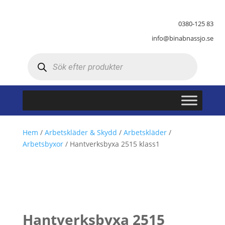
0380-125 83
info@binabnassjo.se
Produktsökning
Hem
/
Arbetskläder & Skydd
/
Arbetskläder
/
Arbetsbyxor
/ Hantverksbyxa 2515 klass1
Hantverksbyxa 2515