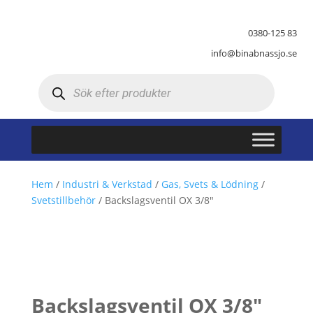
0380-125 83
info@binabnassjo.se
Produktsökning
Hem
/
Industri & Verkstad
/
Gas, Svets & Lödning
/
Svetstillbehör
/ Backslagsventil OX 3/8″
Backslagsventil OX 3/8″