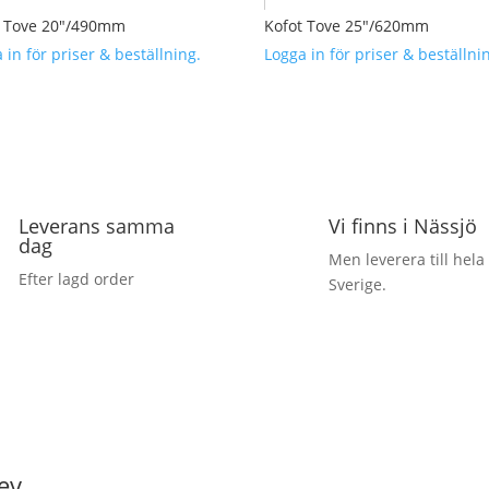
t Tove 20″/490mm
Kofot Tove 25″/620mm
 in för priser & beställning.
Logga in för priser & beställni
Leverans samma
Vi finns i Nässjö
dag
Men leverera till hela
Efter lagd order
Sverige.
ev