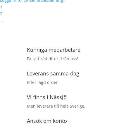
Logga in för priser & beställning.
1
2
→
Kunniga medarbetare
Få rätt råd direkt från oss!
Leverans samma dag
Efter lagd order
Vi finns i Nässjö
Men leverera till hela Sverige.
Ansök om konto