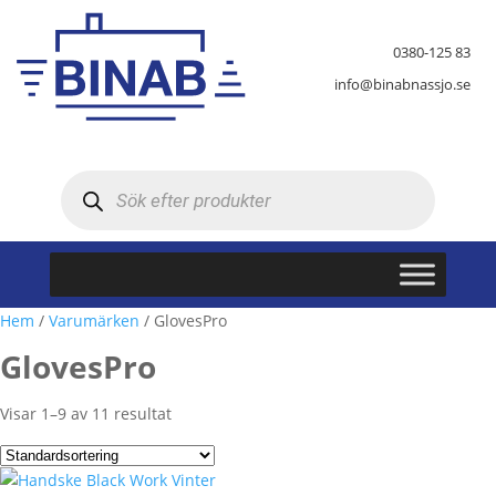
0380-125 83
info@binabnassjo.se
Produktsökning
Hem
/
Varumärken
/ GlovesPro
GlovesPro
Visar 1–9 av 11 resultat