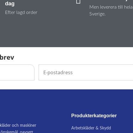

dag
Men leverera till hela
Efter lagd order
Sverige.
sbrev
Produkterkategorier
, kläder och maskiner
Arbetskläder & Skydd
na önskemål, oavsett