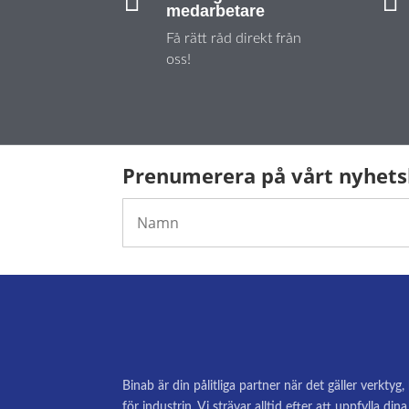


medarbetare
Få rätt råd direkt från
oss!
Prenumerera på vårt nyhet
Binab är din pålitliga partner när det gäller verktyg
för industrin. Vi strävar alltid efter att uppfylla di