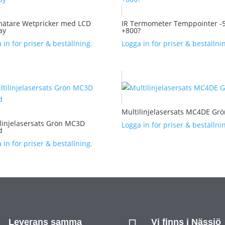
mätare Wetpricker med LCD
IR Termometer Temppointer -
ay
+800?
 in för priser & beställning.
Logga in för priser & beställni
Multilinjelasersats MC4DE Gr
linjelasersats Grön MC3D
Logga in för priser & beställni
d
 in för priser & beställning.
Leverans samma
Vi finns i Nässjö