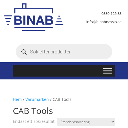
0380-125 83
info@binabnassjo.se
Produktsökning
Hem
/
Varumärken
/ CAB Tools
CAB Tools
Endast ett sökresultat