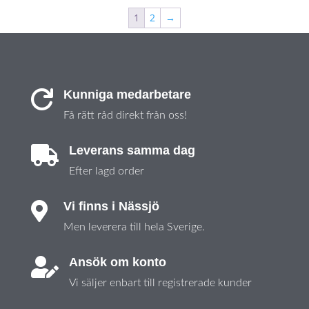
1
2
→
Kunniga medarbetare

Få rätt råd direkt från oss!
Leverans samma dag

Efter lagd order
Vi finns i Nässjö

Men leverera till hela Sverige.
Ansök om konto

Vi säljer enbart till registrerade kunder