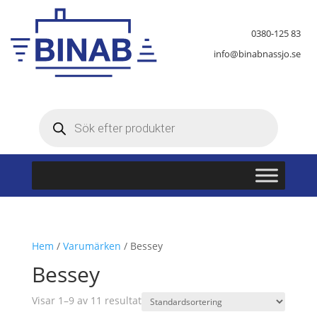
0380-125 83
info@binabnassjo.se
Produktsökning
Hem
/
Varumärken
/ Bessey
Bessey
Visar 1–9 av 11 resultat