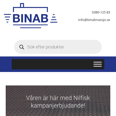
0380-125 83
info@binabnassjo.se
Produktsökning