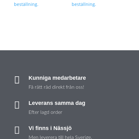
beställning.
beställning.

Kunniga medarbetare
Få rätt råd direkt från oss!

Leverans samma dag
Efter lagd order

Vi finns i Nässjö
Men leverera till hela Sverige.