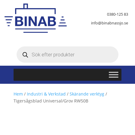
0380-125 83
info@binabnassjo.se
Produktsökning
Hem
/
Industri & Verkstad
/
Skärande verktyg
/
Tigersågsblad Universal/Grov RW50B