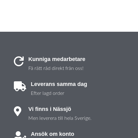
Kunniga medarbetare

Få rätt råd direkt från oss!
Leverans samma dag

Efter lagd order
Vi finns i Nässjö

Men leverera till hela Sverige.
Ansök om konto
