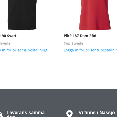
 190 Svart
Piké 187 Dam Röd
Swede
Top Swede
 in för priser & beställning.
Logga in för priser & beställni
Leverans samma
Vi finns i Nässjö

