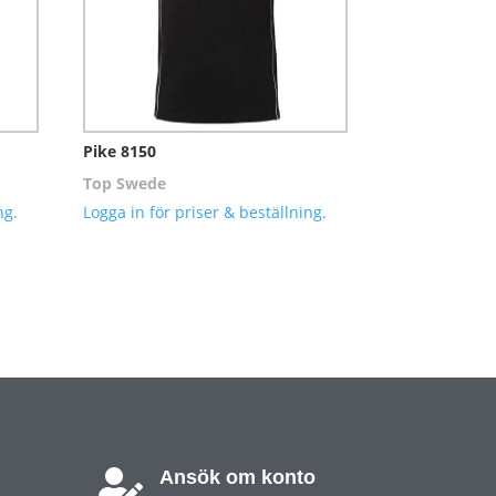
Pike 8150
Top Swede
ng.
Logga in för priser & beställning.
Ansök om konto
