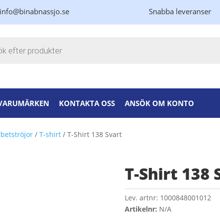
info@binabnassjo.se
Snabba leveranser
kning
VARUMÄRKEN
KONTAKTA OSS
ANSÖK OM KONTO
betströjor
/
T-shirt
/ T-Shirt 138 Svart
T-Shirt 138 
Lev. artnr:
1000848001012
Artikelnr:
N/A