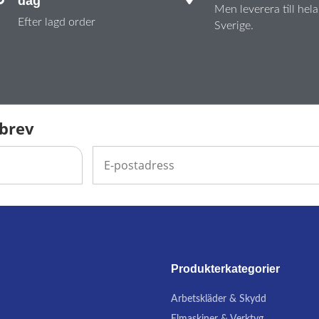
dag
Men leverera till hela
Efter lagd order
Sverige.
sbrev
Produkterkategorier
Arbetskläder & Skydd
Elmaskiner & Verktyg