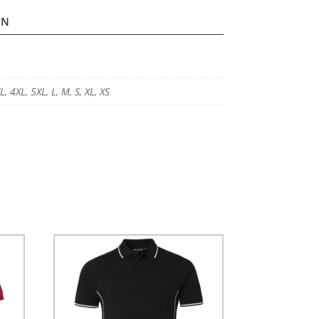
ON
L, 4XL, 5XL, L, M, S, XL, XS