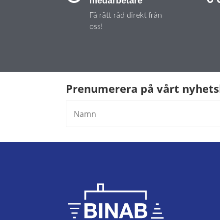
medarbetare
Få rätt råd direkt från
oss!
Prenumerera på vårt nyhet