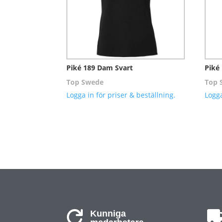
Piké 189 Dam Svart
Piké
Top Swede
Top 
Logga in för priser & beställning.
Logga
Kunniga
