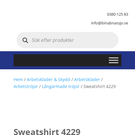
0380-125 83
info@binabnassjo.se
Produktsökning
Hem
/
Arbetskläder & Skydd
/
Arbetskläder
/
Arbetströjor
/
Långärmade tröjor
/ Sweatshirt 4229
Sweatshirt 4229