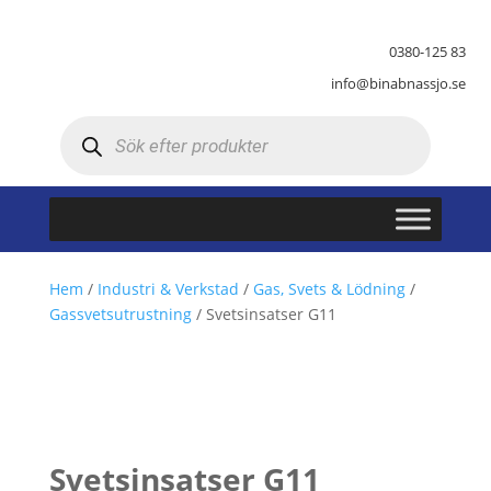
0380-125 83
info@binabnassjo.se
Produktsökning
Hem
/
Industri & Verkstad
/
Gas, Svets & Lödning
/
Gassvetsutrustning
/ Svetsinsatser G11
Svetsinsatser G11