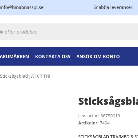
info@binabnassjo.se
Snabba leveranser
kning
ARUMÄRKEN
KONTAKTA OSS
ANSÖK OM KONTO
 Sticksågsblad JW10R Trä
Sticksågsbl
Lev. artnr:
66750019
Artikelnr:
7494
STICKSÅGBLAD TRÄ/MED 5 S