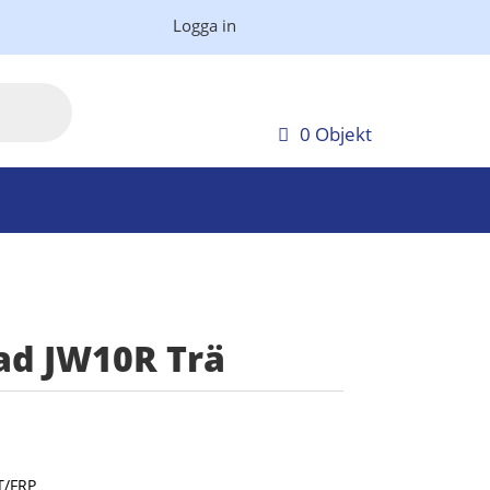
Logga in
0 Objekt
ad JW10R Trä
T/FRP