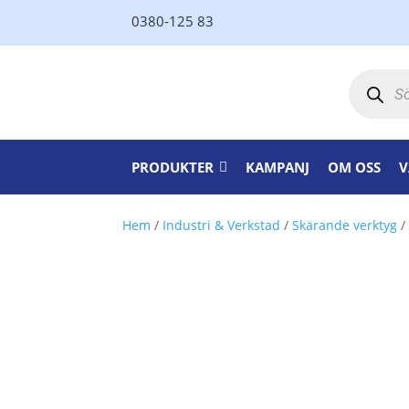
0380-125 83
Produktsö
PRODUKTER
KAMPANJ
OM OSS
V
Hem
/
Industri & Verkstad
/
Skärande verktyg
/