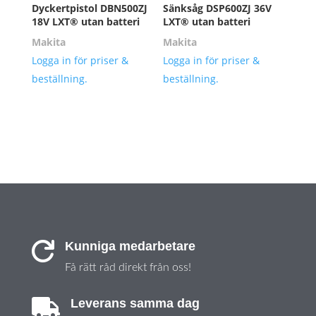
Dyckertpistol DBN500ZJ
Sänksåg DSP600ZJ 36V
18V LXT® utan batteri
LXT® utan batteri
Makita
Makita
Logga in för priser &
Logga in för priser &
beställning.
beställning.
Kunniga medarbetare

Få rätt råd direkt från oss!
Leverans samma dag
