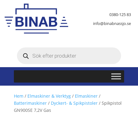
0380-125 83
info@binabnassjo.se
Produktsökning
Hem
/
Elmaskiner & Verktyg
/
Elmaskiner
/
Batterimaskiner
/
Dyckert- & Spikpistoler
/ Spikpistol
GN900SE 7,2V Gas