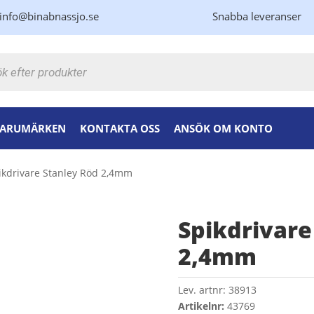
info@binabnassjo.se
Snabba leveranser
kning
ARUMÄRKEN
KONTAKTA OSS
ANSÖK OM KONTO
ikdrivare Stanley Röd 2,4mm
Spikdrivare
2,4mm
Lev. artnr:
38913
Artikelnr:
43769