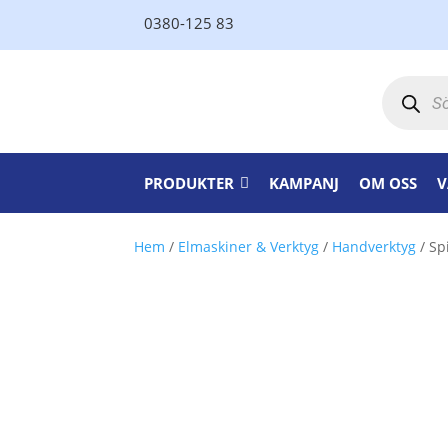
0380-125 83
Produktsö
PRODUKTER
KAMPANJ
OM OSS
V
Hem
/
Elmaskiner & Verktyg
/
Handverktyg
/ Sp