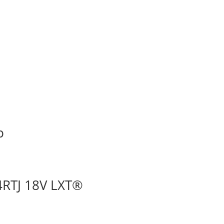
p
4RTJ 18V LXT®