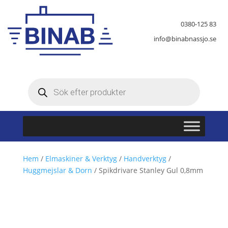
0380-125 83
info@binabnassjo.se
Produktsökning
Hem
/
Elmaskiner & Verktyg
/
Handverktyg
/
Huggmejslar & Dorn
/ Spikdrivare Stanley Gul 0,8mm