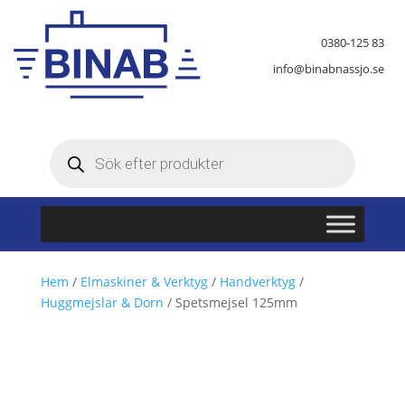
0380-125 83
info@binabnassjo.se
Produktsökning
Hem
/
Elmaskiner & Verktyg
/
Handverktyg
/
Huggmejslar & Dorn
/ Spetsmejsel 125mm