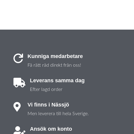
Kunniga medarbetare

Få rätt råd direkt från oss!
Leverans samma dag

Efter lagd order
Vi finns i Nässjö

Men leverera till hela Sverige.
Ansök om konto
